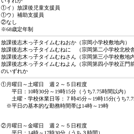
いずれか
①イ）放課後児童支援員
①ウ）補助支援員
②なし
※68歳定年制
放課後志木っ子タイムむねおか（宗岡小学校敷地内）
放課後志木っ子タイムむねに （宗岡第二小学校北校
放課後志木っ子タイムむねさん（宗岡第三小学校敷地
放課後志木っ子タイムむねよん（宗岡第四小学校正門
のいずれか
①月曜日～土曜日 週２～５日程度
平日：10時30分～19時15分（うち7.75時間以内）
土曜・学校休業日等：７時45分～19時15分(うち7.7
※平日の基本的な勤務時間帯は14時～19時
②月曜日～金曜日 週２～５日程度
平日：14時～17時30分（うち３時間）