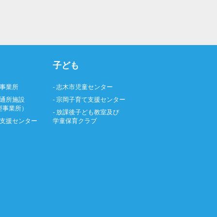
子ども
援事業所
- 志木市児童センター
者通所施設
- 宗岡子育て支援センター
型事業所）
- 放課後子ども教室及び
動支援センター
学童保育クラブ