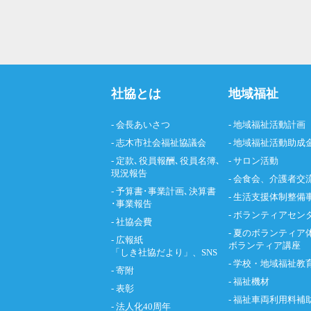
社協とは
地域福祉
- 会長あいさつ
- 地域福祉活動計画
- 志木市社会福祉協議会
- 地域福祉活動助成
- 定款､役員報酬､役員名簿､
- サロン活動
現況報告
- 会食会、介護者交
- 予算書･事業計画､決算書
- 生活支援体制整備
･事業報告
- ボランティアセン
- 社協会費
- 夏のボランティア
- 広報紙
ボランティア講座
「しき社協だより」、SNS
- 学校・地域福祉教
- 寄附
- 福祉機材
- 表彰
- 福祉車両利用料補
- 法人化40周年