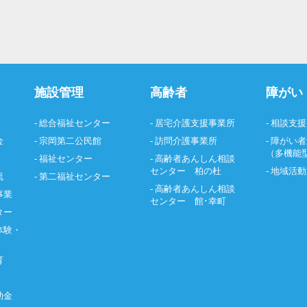
施設管理
高齢者
障がい
- 総合福祉センター
- 居宅介護支援事業所
- 相談支
金
- 宗岡第二公民館
- 訪問介護事業所
- 障がい
（多機能
- 福祉センター
- 高齢者あんしん相談
センター 柏の杜
- 地域活
流
- 第二福祉センター
- 高齢者あんしん相談
事業
センター 館･幸町
ター
体験・
育
助金