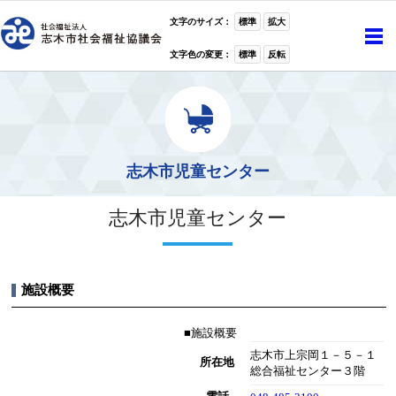
ホーム
>
子ども
>
志木市児童センター
文字のサイズ：
標準
拡大
文字色の変更：
標準
反転
志木市児童センター
志木市児童センター
施設概要
■施設概要
志木市上宗岡１－５－１
所在地
総合福祉センター３階