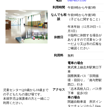
電話
048-485-3100
利用時間
午前9時から午後5時
なんでも相
午前9時から午後5時
談
（子どもに関すること）
年末年始（12月29日～1
月3日）
※臨時に休館する場合が
休館日
ありますので児童センタ
ーだより又は市の広報を
ご確認ください
利用料
無料
電車の場合
東武東上線志木駅東口下
車
国際興業バス「宗岡循
環・宿回り」「南与野駅
西口」行き
「志木高校入口」バス停
アクセス
児童センターは0歳から18歳まで
下車 徒歩3分
の子どもたちの遊び場です。
車の場合
未就学児は保護者の方と一緒にご
関越自動車道 所沢イン
利用ください。
ターチェンジから7.1km