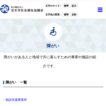
ホーム
>
障がい
文字のサイズ：
標準
拡大
文字色の変更：
標準
反転
障がい
障がいがある人と地域で共に暮らすための事業や施設の紹
介です。
障がい 一覧
– 相談支援事業所